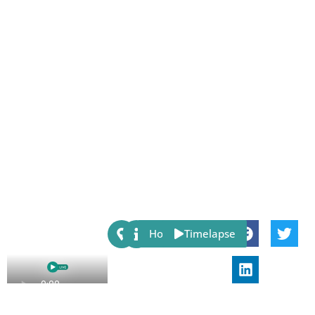
Share:
Host
Timelapse