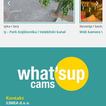
Slovenija / Savinjska / Velenje
l
Web kamera Velenjsko jezero – Plaža Velenje uživo
Kontakt
S3MEA d.o.o.