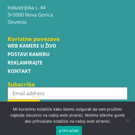
Industrijska c. 44
SI-5000 Nova Gorica
Slovenia
Koristne povezave
WEB KAMERE U ŽIVO
POSTAVI KAMERU
REKLAMIRAJTE
KONTAKT
Subscribe
Subscribe
Mi koristimo kolačiće kako bismo osigurali da vam pružimo
najbolje iskustvo na našoj web stranici. Molimo kliknite gumb
ako prihvaćate kolačiće na našoj web stranici.
prihvaćam
Copyright © WhatsupCams 2016 - 2026. All right reserved.