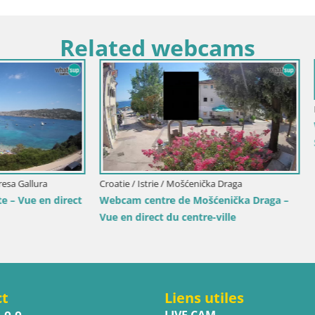
Related webcams
-Senj / Senj
Park Webcam Senj – Live by the
Croatie / Lika-Senj / Senj
Webcam Senj en direct – Parc 
Écrivains et canal du Velebit
ct
Liens utiles
.o.o.