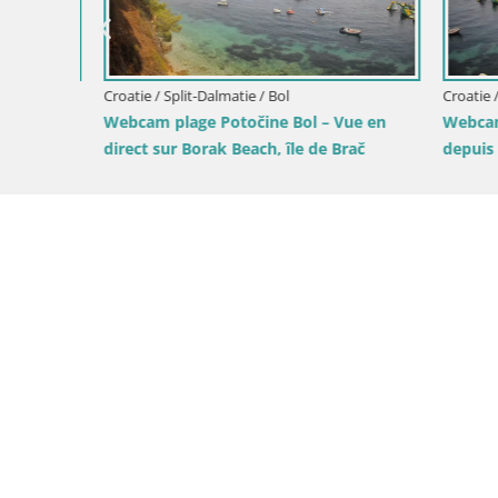
Webcam S
direct depu
Croatie / Split-Dalmatie / Bol
 en
Webcam Bol Zlatni Rat – Vue en direct
č
depuis l’île de Brač