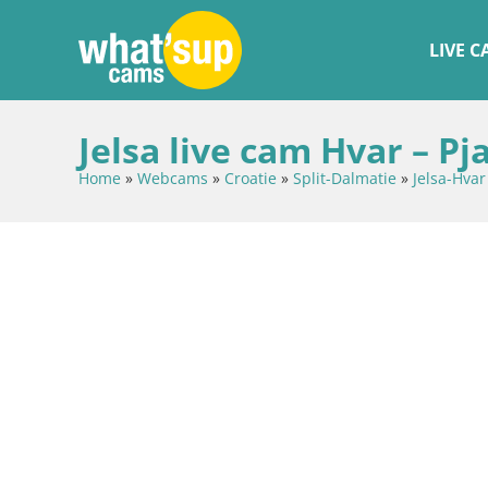
LIVE 
Jelsa live cam Hvar – Pj
Home
»
Webcams
»
Croatie
»
Split-Dalmatie
»
Jelsa-Hvar