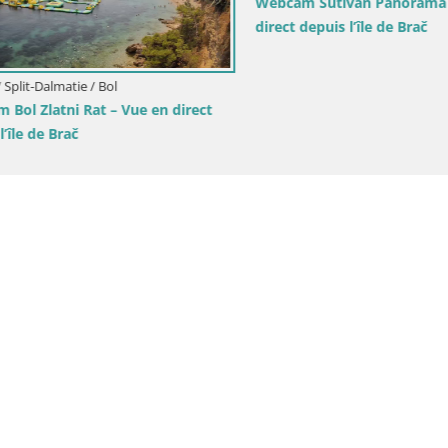
utivan Panorama – Vue en
Webcam Plage Lučica Brela – V
is l’île de Brač
direct sur la côte adriatique