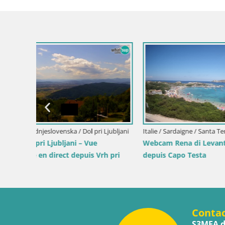
Italie / Lika
Writers’ 
Sea
Croatie / Istrie / Mošćenička Draga
 direct
Webcam centre de Mošćenička Draga –
Vue en direct du centre-ville
Conta
S3MEA d