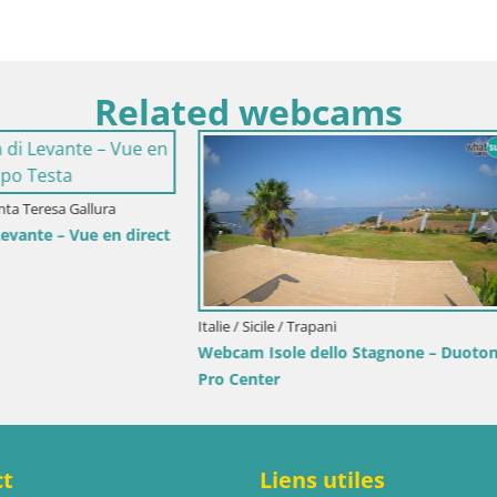
Related webcams
avinjska / Velenje
Croatie / Primorje-Gorski Kotar / Ika
c de Velenje – Vue en direct
Webcam port d’Ika – Vue en dir
lenje Beach
lumières d’Opatija
ct
Liens utiles