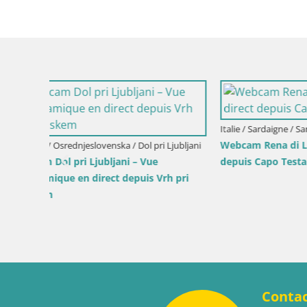
 by the
Croatie / Lika-Senj / Senj
Slovénie / S
Webcam Senj en direct – Parc des
Webcam la
Écrivains et canal du Velebit
depuis Ve
Conta