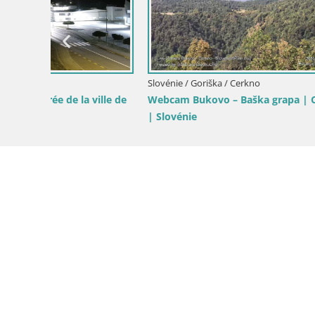
renable
de
Slovénie / Goriška / Nova Gorica
Slovénie / G
Château de Kromberk – Nova Gorica
Panorama 
pri Gorici