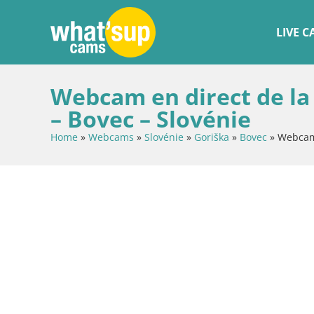
LIVE 
Webcam en direct de la 
– Bovec – Slovénie
Home
»
Webcams
»
Slovénie
»
Goriška
»
Bovec
»
Webcam 