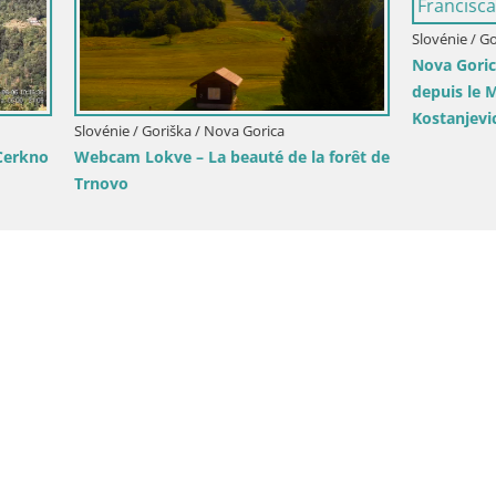
Slovénie / Goriška / Nova Gorica
Webcam Place de l’Europe Nova
Transalpina Gorizia
oriška / Šempeter pri Gorici
époustouflant de Šempeter