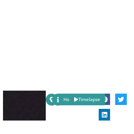
Share:
Host
Timelapse