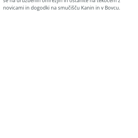
še na družbenih omrežjih in ostanite na tekočem z
novicami in dogodki na smučišču Kanin in v Bovcu.