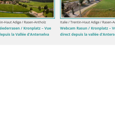
h –
Italie / Trentin-Haut Adige / Brunico
Italie / Tren
Station de ski Kronplatz sommet | vue
Sommet du 
sur Brunico
– Olang