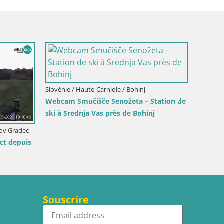
Italie / Trenti
Webcam Tere
direct sur la
Slovénie / Haute-Carniole / Bohinj
Webcam Bohinjska Bistrica – Vue en
direct depuis la station de ski Kozji Hrbet
Souscrire