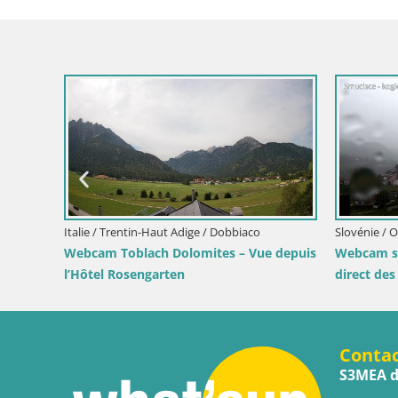
Slovénie / Haute-Carniole / Bohinj
Webcam Smučišče Senožeta – Station de
ski à Srednja Vas près de Bohinj
c
Italie / Trentin-H
s
Webcam Niederr
en direct depuis
Conta
S3MEA d