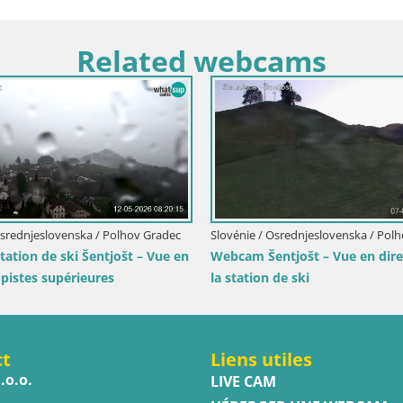
Related webcams
aut Adige / Rasen-Antholz
Italie / Trentin-Haut Adige / Rasen-Antholz
asen / Kronplatz – Vue
Webcam Rasun / Kronplatz – Vue en
 la Vallée d’Anterselva
direct depuis la vallée d’Anterselva
ct
Liens utiles
.o.o.
LIVE CAM