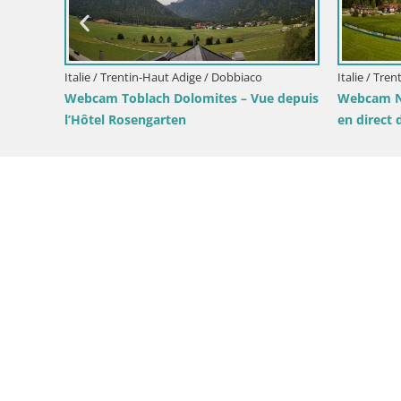
Mühlbach
Webcam Gitschlift / télésiège Gitsc
Station amont (2 512 m)
-Haut Adige / Terenten
ten (1210m) – Vue en
Vallée de Pusteria