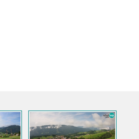
Italie / Trentin-Haut Adige / Brunico
Kronplatz | sommet | 2275m