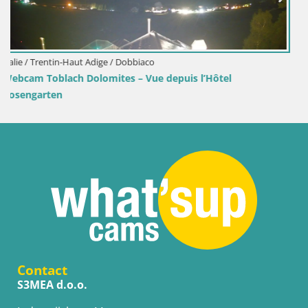
Croatie / Lika-Senj / Senj
Webcam port de Senj – Vue sur la jetée et le phare
Contact
S3MEA d.o.o.