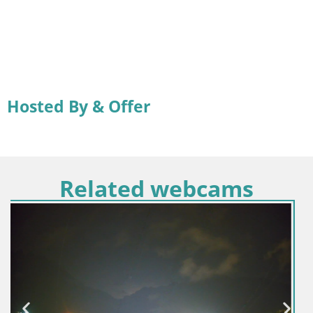
Hosted By & Offer
Related webcams