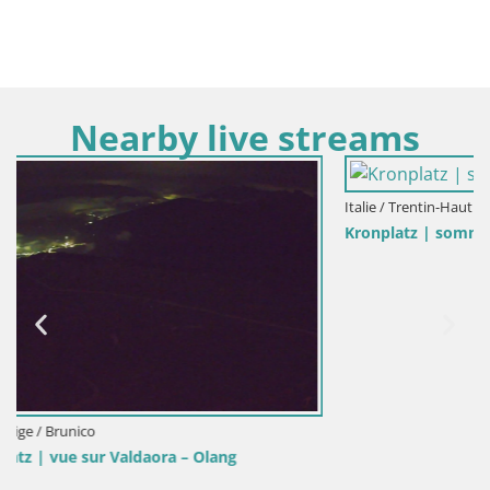
Nearby live streams
Italie / Trentin-Haut Adige / Brunico
Kronplatz | sommet | 2275m