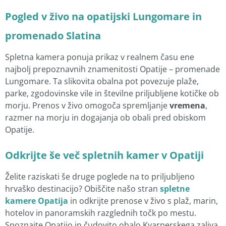
Pogled v živo na opatijski Lungomare in
promenado Slatina
Spletna kamera ponuja prikaz v realnem času ene
najbolj prepoznavnih znamenitosti Opatije – promenade
Lungomare. Ta slikovita obalna pot povezuje plaže,
parke, zgodovinske vile in številne priljubljene kotičke ob
morju. Prenos v živo omogoča spremljanje
vremena
,
razmer na morju in dogajanja ob obali pred obiskom
Opatije.
Odkrijte še več spletnih kamer v Opatiji
Želite raziskati še druge poglede na to priljubljeno
hrvaško destinacijo? Obiščite našo stran
spletne
kamere Opatija
in odkrijte prenose v živo s plaž, marin,
hotelov in panoramskih razglednih točk po mestu.
Spoznajte Opatijo in čudovito obalo Kvarnerskega zaliva