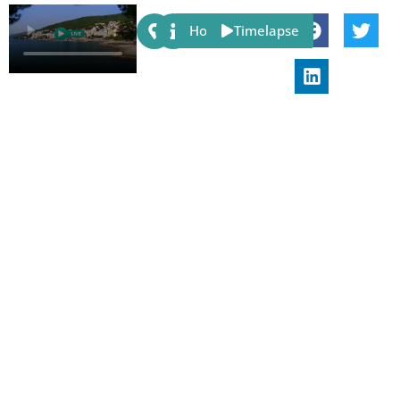
Share:
Host
Timelapse