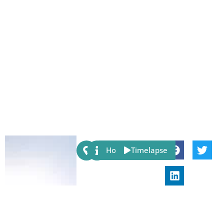
Share:
Host
Timelapse