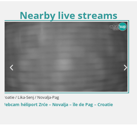
Nearby live streams
Croatie / Lika-Senj / Senj
g – Croatie
Centre de la ville de Senj – Place Pavlin – L