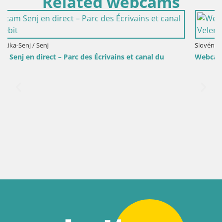
Related webcams
Slovénie / Savinjska / Velenje
al du
Webcam lac de Velenje – Vue en direct depuis Vele