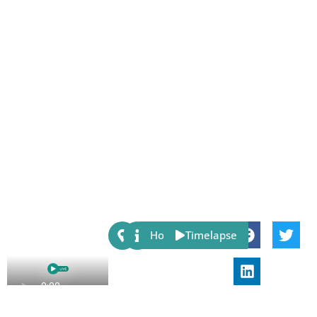
Share:
Host
Timelapse