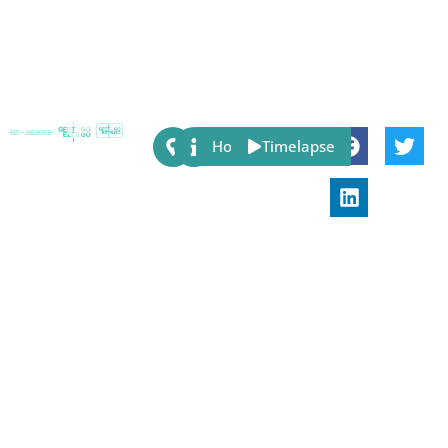
Share:
Host
Timelapse