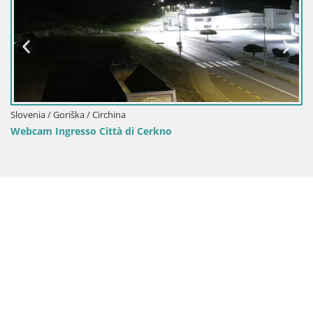
Italia / Friuli-Venezia Giulia / Aquileia
Aquileia – Decumano di Aratria Galla