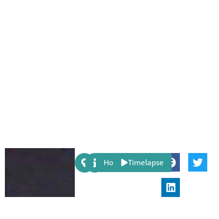
Share:
Host
Timelapse