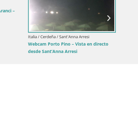
Italia / Cerdeña / Domus de Maria
eña / Sant'Anna Arresi
Webcam Chia – Vista en directo 
to Pino – Vista en directo
playa Su Giudeu
’Anna Arresi