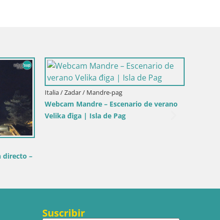
Italia / Zadar / Mandre-pag
Italia / 
Webcam Mandre – Escenario de verano
Webcam 
Velika điga | Isla de Pag
directo
directo –
Suscribir