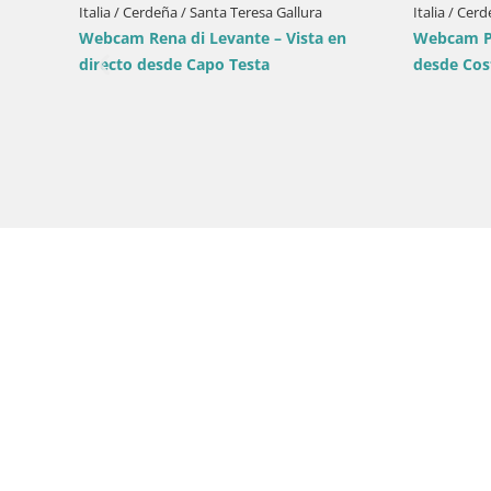
 / Santa Teresa Gallura
Italia / Cerdeña / Muravera
di Levante – Vista en
Webcam Piscina Rei – Vista en dir
 Capo Testa
desde Costa Rei, Muravera