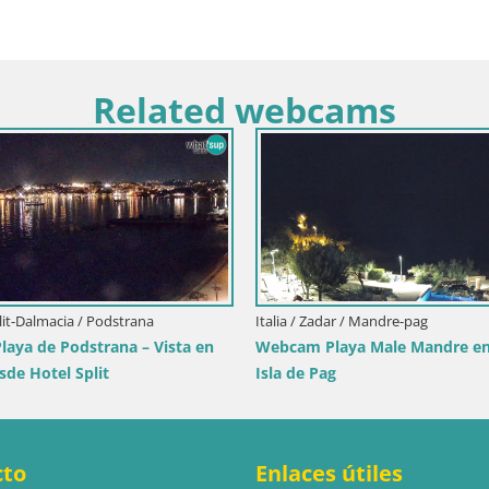
Related webcams
lit-Dalmacia / Podstrana
Italia / Zadar / Mandre-pag
aya de Podstrana – Vista en
Webcam Playa Male Mandre en 
sde Hotel Split
Isla de Pag
cto
Enlaces útiles