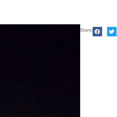
Share: