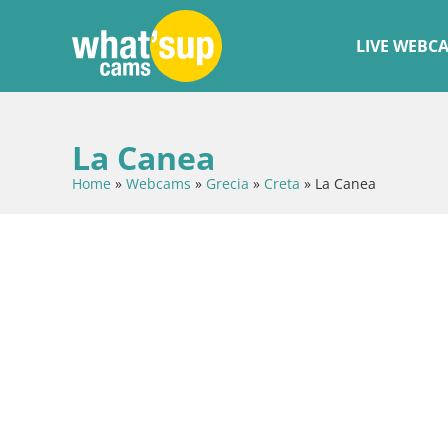
LIVE WEBC
La Canea
Home
»
Webcams
»
Grecia
»
Creta
»
La Canea