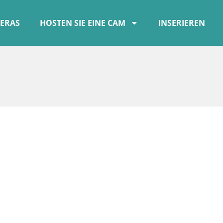
ERAS
HOSTEN SIE EINE CAM
INSERIEREN