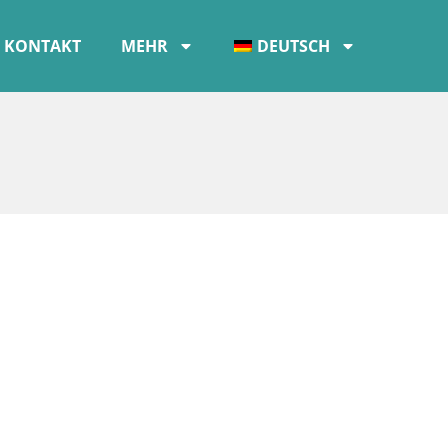
KONTAKT
MEHR
DEUTSCH