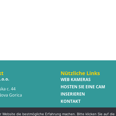
kt
Nützliche Links
.o.o.
WEB KAMERAS
HOSTEN SIE EINE CAM
ska c. 44
INSERIEREN
Nova Gorica
KONTAKT
 Website die bestmögliche Erfahrung machen. Bitte klicken Sie auf die