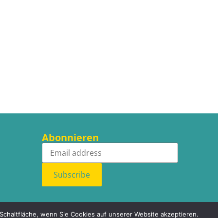
Abonnieren
Subscribe
 Schaltfläche, wenn Sie Cookies auf unserer Website akzeptieren.