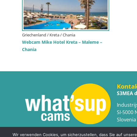
Griechenland / Kreta / Chania
Webcam Mike Hotel Kreta – Maleme –
Chania
Konta
S3MEA d
Industrij
SI-5000 
Slovenia
Wir verwenden Cookies, um sicherzustellen, dass Sie auf unserer