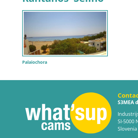
Palaiochora
Conta
S3MEA d
Industrij
SI-5000 
Slovenia