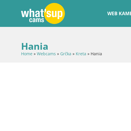
WEB KAME
Hania
Home
»
Webcams
»
Grčka
»
Kreta
»
Hania