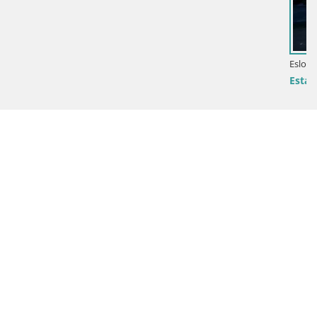
Eslovenia / Podravje / Maribor
Estaciones de esquí Maribor Pohorje en vivo R