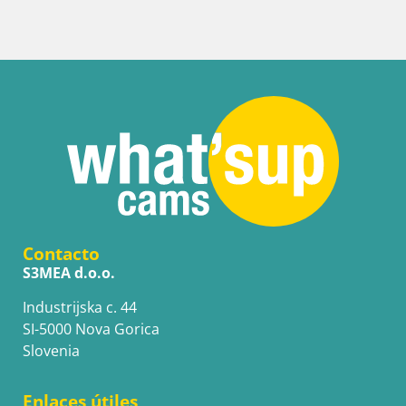
Contacto
S3MEA d.o.o.
Industrijska c. 44
SI-5000 Nova Gorica
Slovenia
Enlaces útiles