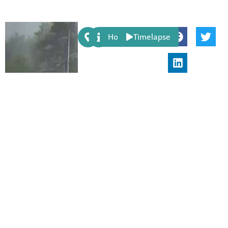
Share:
Host
Timelapse