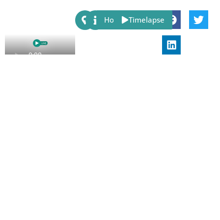
Share:
Host
Timelapse