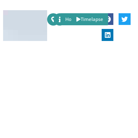
Share:
Host
Timelapse