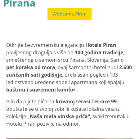
Pirana
Webcams Piran
Otkrijte bezvremensku eleganciju
Hotela Piran
,
povijesnog dragulja s više od
100 godina tradicije
,
smještenog u samom srcu Pirana, Slovenija. Samo
pet koraka od mora
, ovaj šarmantni hotel nudi
2.600
sunčanih sati godišnje
, prekrasan pogled i 103
jedinstveno uređene sobe i apartmana koji spajaju
baštinu i suvremeni komfor
.
Bilo da pijete piće na
krovnoj terasi Terrace 99
,
opuštate se u svojoj sobi ili kušate lokalna vina iz
kolekcije
„Naša mala vinska priča“
, svaki trenutak u
Hotelu Piran poziv je na odmor.