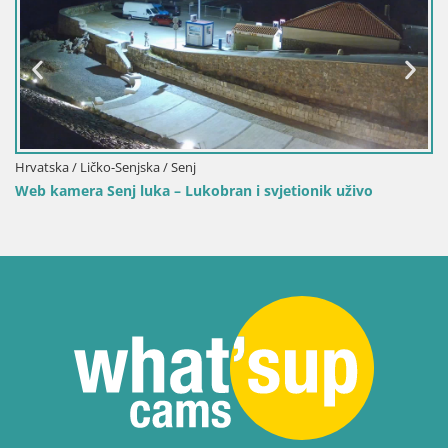
Hrvatska / Ličko-Senjska / Senj
Web kamera Senj luka – Lukobran i svjetionik uživo