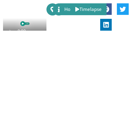
Share:
Host
Timelapse