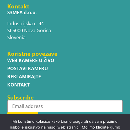
Kontakt
S3MEA d.o.o.
Industrijska c. 44
SI-5000 Nova Gorica
Slovenia
Koristne povezave
WEB KAMERE U ŽIVO
POSTAVI KAMERU
REKLAMIRAJTE
KONTAKT
Subscribe
Subscribe
Mi koristimo kolačiće kako bismo osigurali da vam pružimo
najbolje iskustvo na našoj web stranici. Molimo kliknite gumb