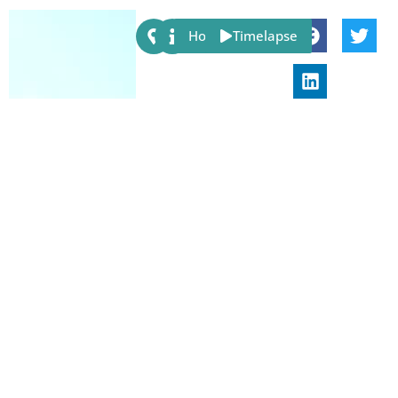
Share:
Host
Timelapse