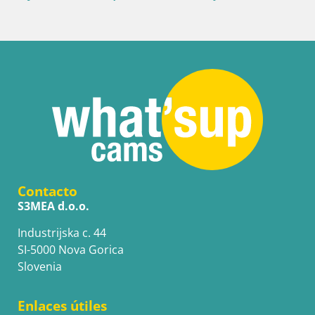
Contacto
S3MEA d.o.o.
Industrijska c. 44
SI-5000 Nova Gorica
Slovenia
Enlaces útiles