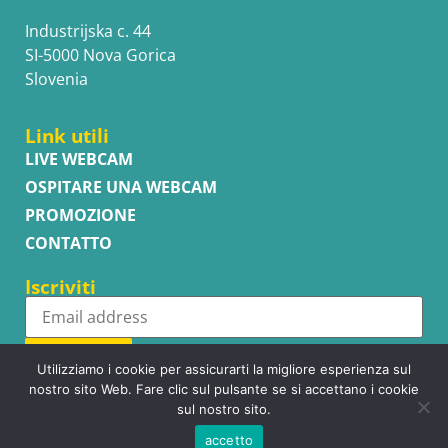
Industrijska c. 44
SI-5000 Nova Gorica
Slovenia
Link utili
LIVE WEBCAM
OSPITARE UNA WEBCAM
PROMOZIONE
CONTATTO
Iscriviti
Subscribe
Utilizziamo i cookie per assicurarti la migliore esperienza sul
nostro sito Web. Fare clic sul pulsante se si accettano i cookie
sul nostro sito.
accetto
Copyright © WhatsupCams 2016 - 2026. All right reserved.