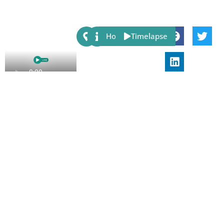
Share:
Host
Timelapse