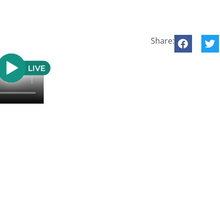
Share: