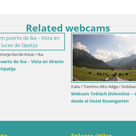
Related webcams
imorje-Gorski Kotar / Ika
erto de Ika – Vista en directo
 Opatija
Italia / Trentino-Alto Adige / Dobbia
Webcam Toblach Dolomitas – V
desde el Hotel Rosengarten
cto
Enlaces útiles