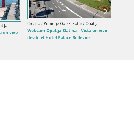
Croacia / Primorje-Gorski Kotar / Opatija
Croacia 
atija
Webcam Opatija Slatina – Vista en vivo
Webcam
a en vivo
desde el Hotel Palace Bellevue
vivo de