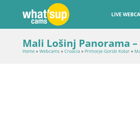
LIVE WEBC
Mali Lošinj Panorama –
Home
»
Webcams
»
Croacia
»
Primorje-Gorski Kotar
»
Ma