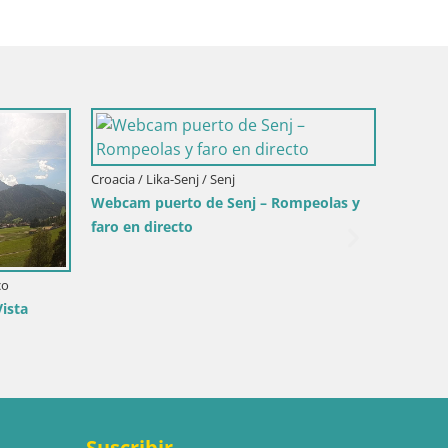
Croacia / Lika-Senj / Senj
Italia /
Webcam puerto de Senj – Rompeolas y
Webcam 
faro en directo
playa S
co
ista
Suscribir