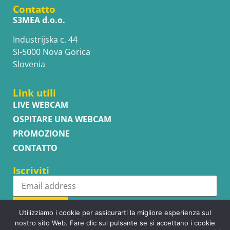
Contatto
S3MEA d.o.o.
Industrijska c. 44
SI-5000 Nova Gorica
Slovenia
Link utili
LIVE WEBCAM
OSPITARE UNA WEBCAM
PROMOZIONE
CONTATTO
Iscriviti
Subscribe
Utilizziamo i cookie per assicurarti la migliore esperienza sul
nostro sito Web. Fare clic sul pulsante se si accettano i cookie