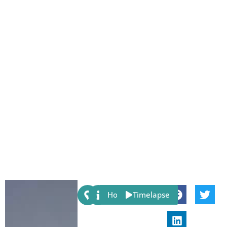
Share:
Host
Timelapse