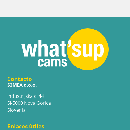
Contacto
S3MEA d.o.o.
Industrijska c. 44
SI-5000 Nova Gorica
Slovenia
Enlaces útiles