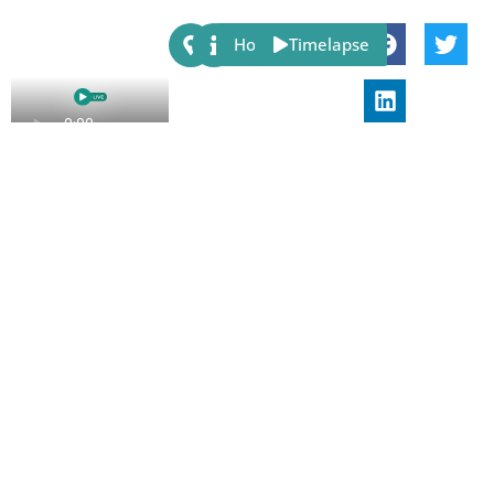
Share:
Host
Timelapse