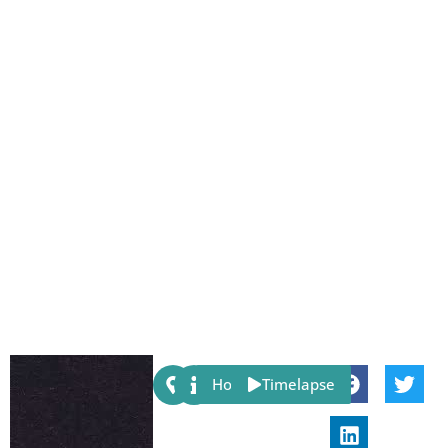
Share:
Host
Timelapse