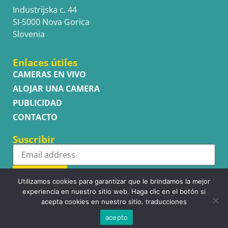
Industrijska c. 44
SI-5000 Nova Gorica
Slovenia
Enlaces útiles
CAMERAS EN VIVO
ALOJAR UNA CAMERA
PUBLICIDAD
CONTACTO
Suscribir
Subscribe
Utilizamos cookies para garantizar que le brindamos la mejor
experiencia en nuestro sitio web. Haga clic en el botón si
acepta cookies en nuestro sitio. traducciones
acepto
Copyright © WhatsupCams 2016 - 2026. All right reserved.