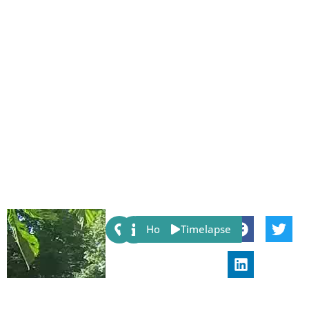
Share:
Host
Timelapse