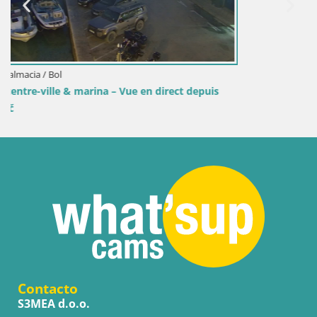
is
Contacto
S3MEA d.o.o.