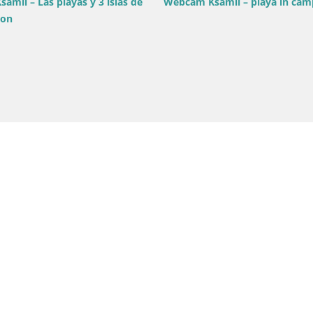
oskato
Webca
hotel
Albania / Vlora / Saranda
Webcam Saranda – puerto y la bahía –
Vista desde el hotel Barracuda