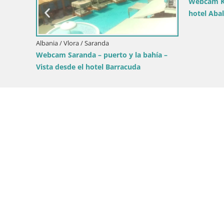
lore – Playa hotel Zhironi
Webcam Livadh – Camping M