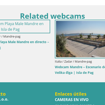
Related webcams
 Cerdeña / Muravera
Piscina Rei – Vista en directo
Costa Rei, Muravera
Italia / Sicilia / Trapani
Webcam Isole dello Stagno
Pro Center
cto
Enlaces útiles
.o.o.
CAMERAS EN VIVO