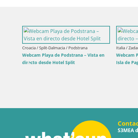
Italia /
Webcam 
desde 
Italia / Cerdeña / Santa Teresa Gallura
e verano
Webcam Rena di Levante – Vista en
directo desde Capo Testa
Conta
S3MEA d