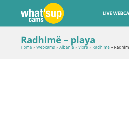
LIVE WEBC
Radhimë – playa
Home
»
Webcams
»
Albania
»
Vlora
»
Radhimë
»
Radhimë