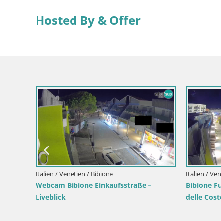
Hosted By & Offer
njeslovenska / Dol pri
Italien / Sardinien / Santa Teresa Gallura
Webcam Rena di Levante – Liveblic
 Ljubljani –
Capo Testa
 vom Vrh pri Dolskem