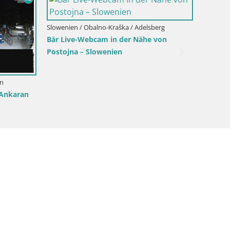
wenien / Obalno-Kraška / Piran
Slowenien / Obalno-Kraška
la Piranesi Live-Ansicht Piran –
Live-Webcam Koper – P
owenien
Stadt und Hafen – Slow