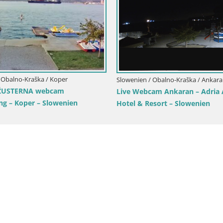
Slowenien / Obalno-Kraška / Piran
Live-Webcam aus Piran “Mandrač” –
Erstaunliche Live-Ansicht von Villa
Piranesi
Koper
Slo
e-Webcam –
Vil
en – Slowenien
Sl