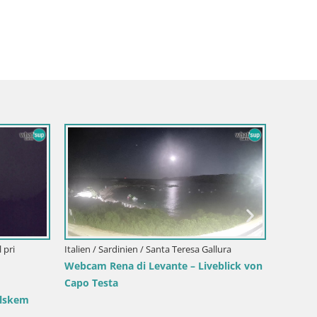
enj / Senj
Kroatien / Lika-Senj / Senj
ftstellerpark Senj – Live
Senj Live Webcam – Schriftstelle
und Velebit-Kanal