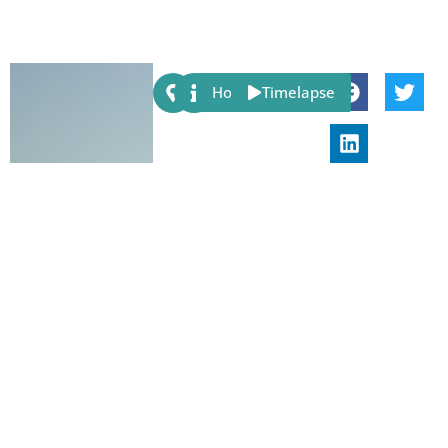
Share:
Host
Timelapse