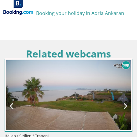
Booking your holiday in Adria Ankaran
Related webcams
apani
Italien / Sardinien / Go