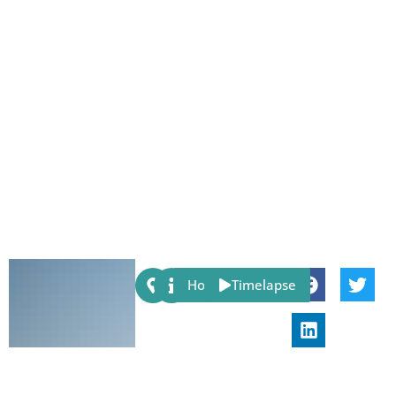
Share:
Host
Timelapse