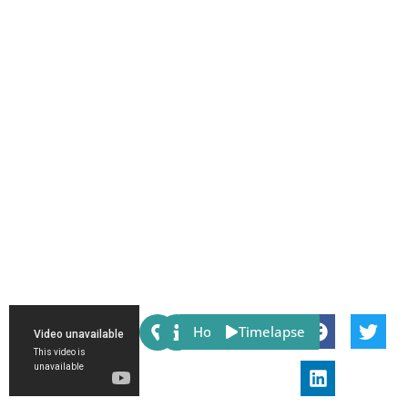
Share:
Host
Timelapse