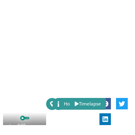
Share:
Host
Timelapse