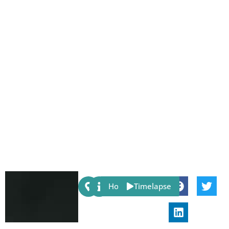
Share:
Host
Timelapse