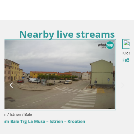
Nearby live streams
Kroatien / Istrien / Fažana
Fažana webcam Riva und Stadthafen – Istrien