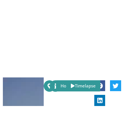
Share:
Host
Timelapse