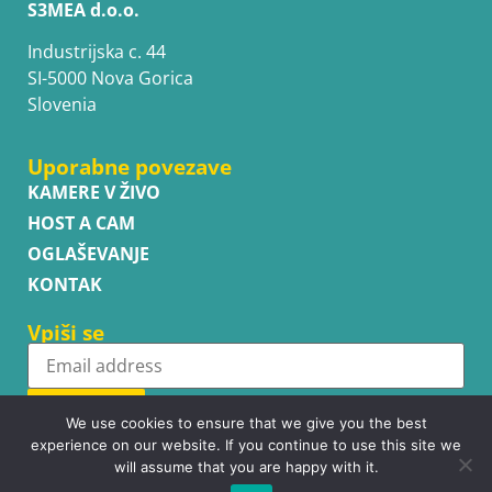
S3MEA d.o.o.
Industrijska c. 44
SI-5000 Nova Gorica
Slovenia
Uporabne povezave
KAMERE V ŽIVO
HOST A CAM
OGLAŠEVANJE
KONTAK
Vpiši se
Subscribe
We use cookies to ensure that we give you the best
experience on our website. If you continue to use this site we
will assume that you are happy with it.