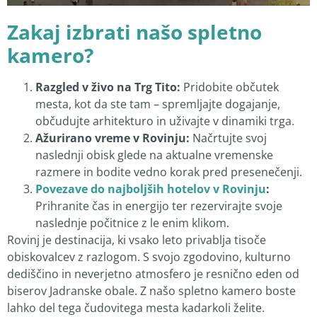
Zakaj izbrati našo spletno
kamero?
Razgled v živo na Trg Tito:
Pridobite občutek
mesta, kot da ste tam – spremljajte dogajanje,
občudujte arhitekturo in uživajte v dinamiki trga.
Ažurirano vreme v Rovinju:
Načrtujte svoj
naslednji obisk glede na aktualne vremenske
razmere in bodite vedno korak pred presenečenji.
Povezave do najboljših hotelov v Rovinju
:
Prihranite čas in energijo ter rezervirajte svoje
naslednje počitnice z le enim klikom.
Rovinj je destinacija, ki vsako leto privablja tisoče
obiskovalcev z razlogom. S svojo zgodovino, kulturno
dediščino in neverjetno atmosfero je resnično eden od
biserov Jadranske obale. Z našo spletno kamero boste
lahko del tega čudovitega mesta kadarkoli želite.