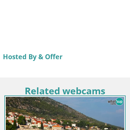
Hosted By & Offer
Related webcams
Hrvaška / Splitsko-dalmat
Spletna kamera Bol pri
marino