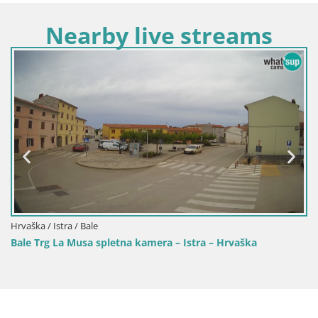
Nearby live streams
Hrvaška / Istra / Fažana
stra – Hrvaška
Spletna kamera Fažana riva in mestna