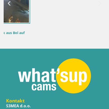
Kontakt
S3MEA d.o.o.