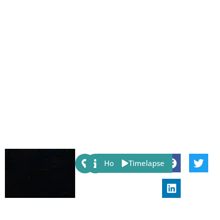
Share:
Host
Timelapse