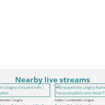
Nearby live streams
Italien / Lombardei / Albino
Albino – Mazzini strasse
ombardei / Osio Sotto - Bergamo