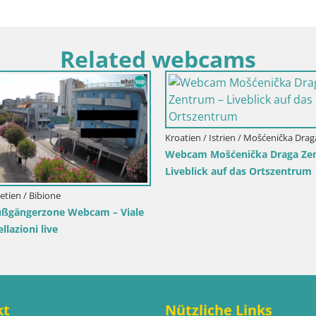
Related webcams
ien / Karlovac / Karlstadt
Kroatien / Split-Dalmatien / B
am Karlstadt Burg Dubovac –
Webcam Bol Hafen & Ort
blick auf das historische
Liveblick aus Bol auf der 
rzeichen
kt
Nützliche Links