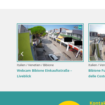
Kroatien / Lika-Senj / Senj
Kroat
enj – Live
Senj Live Webcam – Schriftstellerpark
Webc
und Velebit-Kanal
Live
Wah
Konta