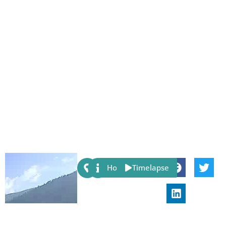
Share:
Host
Timelapse