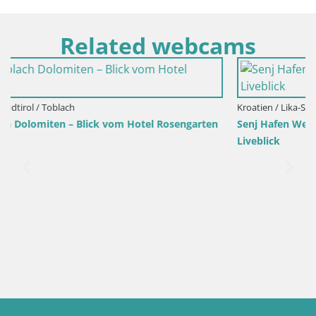
Related webcams
Kroatien / Lika-Senj / Senj
en
Senj Hafen Webcam – Wellenbrecher & Leuchtturm
Liveblick