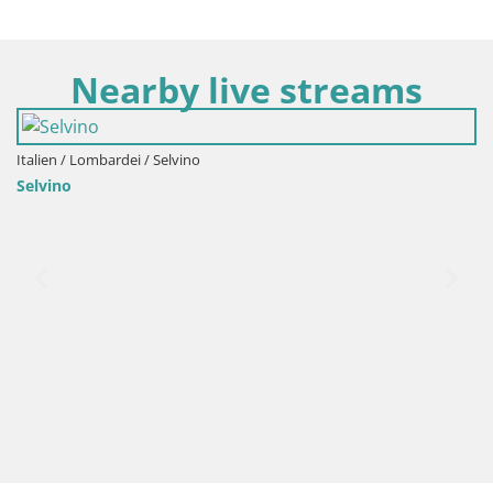
Nearby live streams
lvino
Italien / Lombardei / Ber
Events VIVERE BERGA