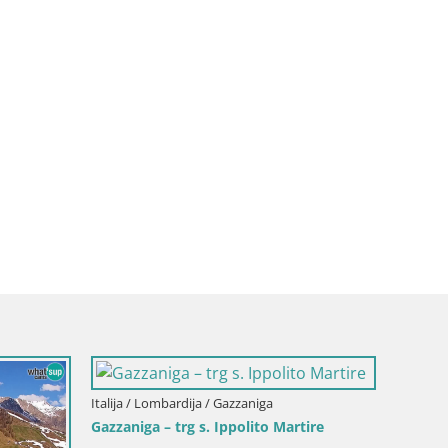
a / Selvino
Italija / Lombardija / Bergamo
Events VIVERE BERGAMO 2015