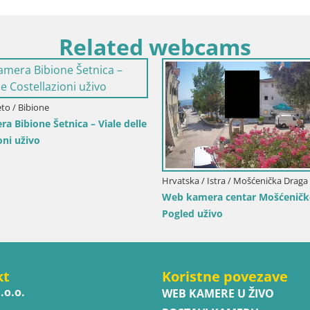
Related webcams
Senj
Hrvatska / Karlovačka / Karlovac
rk književnika i
Web kamera Karlovac – Dvorac Dubovac
uživo
kt
Koristne povezave
.o.o.
WEB KAMERE U ŽIVO