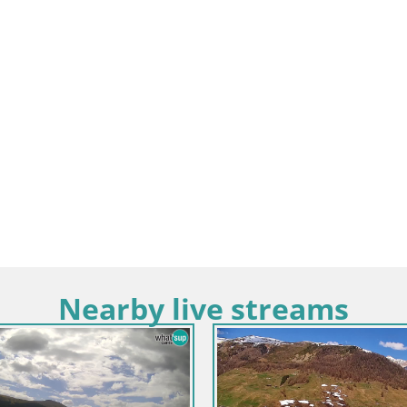
Nearby live streams
Italija / Lombardija / Albino
Italija / Lombardij
Albino – ulica Mazzini
Selvino