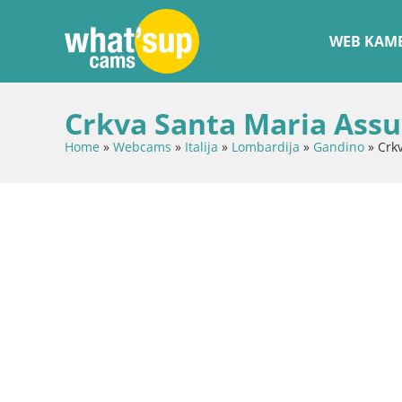
WEB KAME
Crkva Santa Maria Assu
Home
»
Webcams
»
Italija
»
Lombardija
»
Gandino
»
Crk