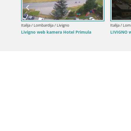
Osio Sotto – trg Papa Giovanni XXIII