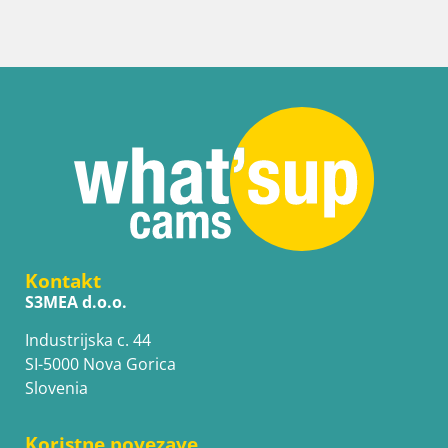
Kontakt
S3MEA d.o.o.
Industrijska c. 44
SI-5000 Nova Gorica
Slovenia
Koristne povezave