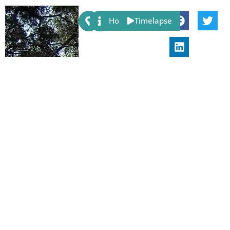
Share:
Host
Timelapse