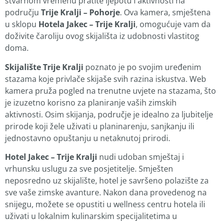
stvarnom vremenu pratite ljepotu i aktivnosti na
području
Trije Kralji – Pohorje
. Ova kamera, smještena
u sklopu
Hotela Jakec – Trije Kralji
, omogućuje vam da
doživite čaroliju ovog skijališta iz udobnosti vlastitog
doma.
Skijalište Trije Kralji
poznato je po svojim uređenim
stazama koje privlače skijaše svih razina iskustva. Web
kamera pruža pogled na trenutne uvjete na stazama, što
je izuzetno korisno za planiranje vaših zimskih
aktivnosti. Osim skijanja, područje je idealno za ljubitelje
prirode koji žele uživati u planinarenju, sanjkanju ili
jednostavno opuštanju u netaknutoj prirodi.
Hotel Jakec – Trije Kralji
nudi udoban smještaj i
vrhunsku uslugu za sve posjetitelje. Smješten
neposredno uz skijalište, hotel je savršeno polazište za
sve vaše zimske avanture. Nakon dana provedenog na
snijegu, možete se opustiti u wellness centru hotela ili
uživati u lokalnim kulinarskim specijalitetima u