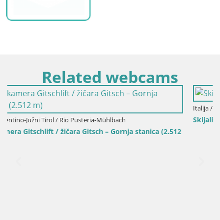
Related webcams
Italija / Trentino-Južni Tirol / Bruneck
Skijalište Kronplatz – vrh | pogled na Bruneck
512