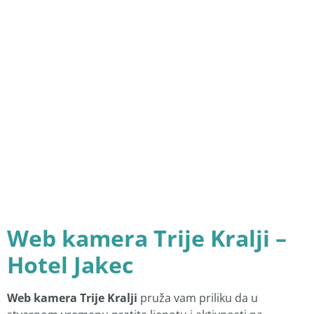
Web kamera Trije Kralji –
Hotel Jakec
Web kamera Trije Kralji
pruža vam priliku da u