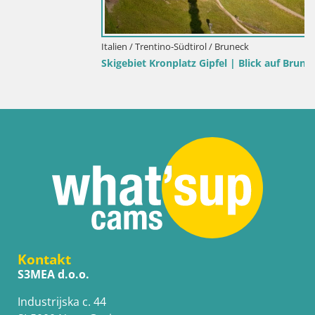
Italien / Trentino-Südtirol / Bruneck
Skigebiet Kronplatz Gipfel | Blick auf Bruneck
Kontakt
S3MEA d.o.o.
Industrijska c. 44