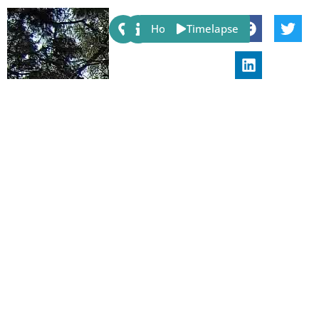
Share:
Host
Timelapse