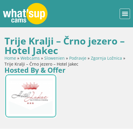
Trije Kralji – Črno jezero –
Hotel Jakec
Home
»
Webcams
»
Slowenien
»
Podravje
»
Zgornja Ložnica
»
Trije Kralji – Črno jezero – Hotel Jakec
Hosted By & Offer