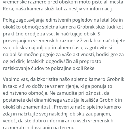
vremenske razmere pred obiskom moto piste ali mesta
Reka, naša kamera služi kot zanesljiv vir informacij.
Poleg zagotavljanja edinstvenih pogledov na letališče in
okoliško območje spletna kamera Grobnik služi tudi kot
praktično orodje za vse, ki načrtujejo obisk. S
preverjanjem vremenskih razmer v živo lahko načrtujete
svoj obisk v najbolj optimalnem času, zagotovite si
najboljše možne pogoje za vaše aktivnosti, bodisi gre za
ogled dirk, letalskih dogodivščin ali preprosto
raziskovanje čudovite pokrajine okoli Reke.
Vabimo vas, da izkoristite našo spletno kamero Grobnik
in tako v živo doživite vznemirjenje, ki ga ponuja to
edinstveno območje. Ne zamudite priložnosti, da
postanete del dinamičnega vzdušja letališča Grobnik in
okoliških znamenitosti. Preverite našo spletno kamero
zdaj in načrtujte svoj naslednji obisk z zaupanjem,
vedoč, da ste dobro informirani o vseh vremenskih
razmerah in dogajanju na terenu.