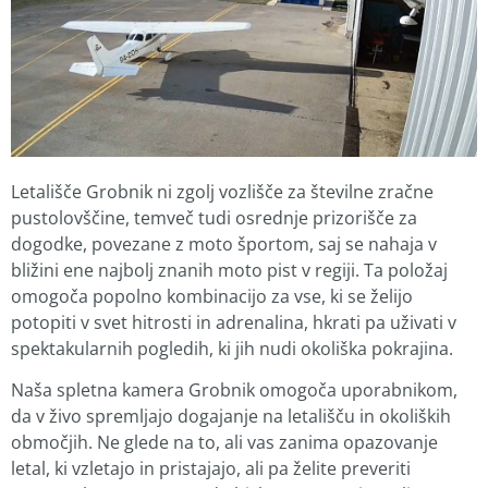
Letališče Grobnik ni zgolj vozlišče za številne zračne
pustolovščine, temveč tudi osrednje prizorišče za
dogodke, povezane z moto športom, saj se nahaja v
bližini ene najbolj znanih moto pist v regiji. Ta položaj
omogoča popolno kombinacijo za vse, ki se želijo
potopiti v svet hitrosti in adrenalina, hkrati pa uživati v
spektakularnih pogledih, ki jih nudi okoliška pokrajina.
Naša spletna kamera Grobnik omogoča uporabnikom,
da v živo spremljajo dogajanje na letališču in okoliških
območjih. Ne glede na to, ali vas zanima opazovanje
letal, ki vzletajo in pristajajo, ali pa želite preveriti