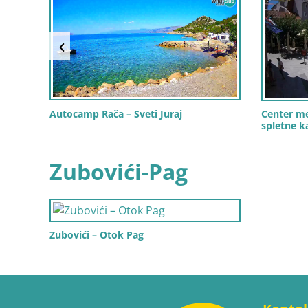
Autocamp Rača – Sveti Juraj
Center mes
spletne k
Zubovići-Pag
Zubovići – Otok Pag