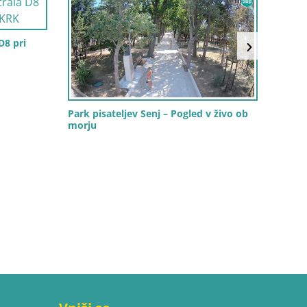
D8 pri
Park pisateljev Senj – Pogled v živo ob
Senj
morju