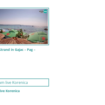
rand in Gajac – Pag –
ve Korenica