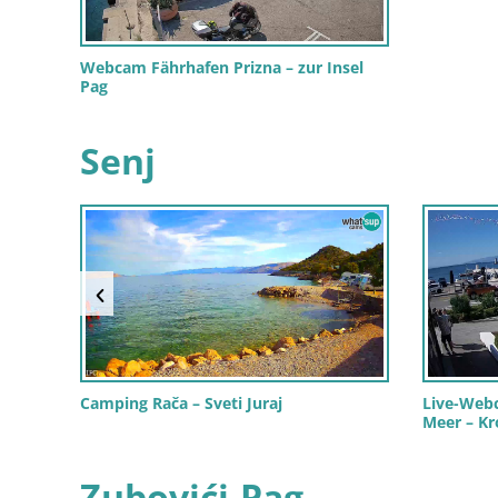
Webcam Fährhafen Prizna – zur Insel
Pag
Senj
Camping Rača – Sveti Juraj
Live-Webc
Meer – Kr
Zubovići-Pag