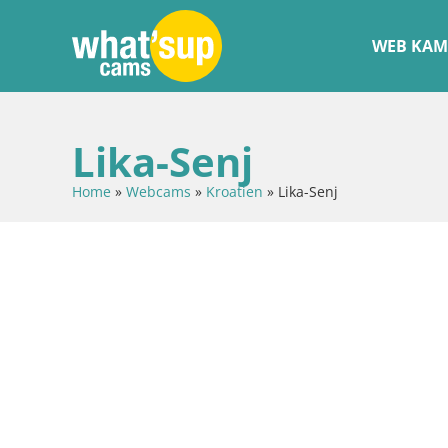
WEB KAM
Lika-Senj
Home
»
Webcams
»
Kroatien
»
Lika-Senj