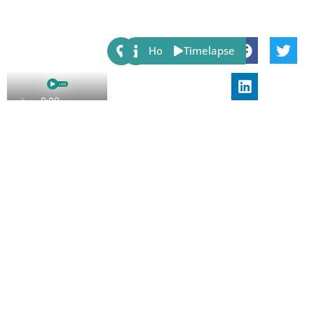
Share:
Host
Timelapse