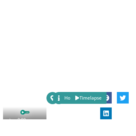
Share:
Host
Timelapse