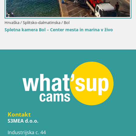
tinska / Bol
Hrvaška / Splitsko-dalmat
 Center mesta in marina v živo
Spletna kamera Bol pri
marino
Kontakt
S3MEA d.o.o.
Industrijska c. 44