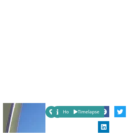
Share:
Host
Timelapse