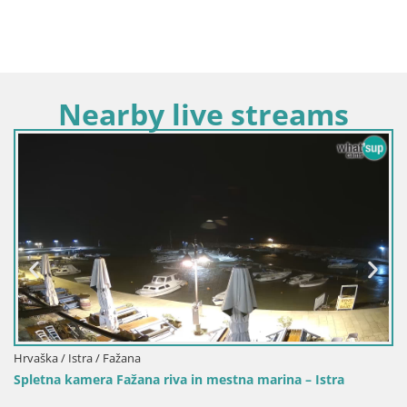
Nearby live streams
Hrvaška / Istra / Mošćenička Draga
tna marina – Istra
Spletna kamera Brseč plaža – Mošć