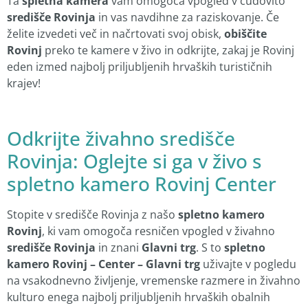
Ta
spletna kamera
vam omogoča vpogled v čudovito
središče Rovinja
in vas navdihne za raziskovanje. Če
želite izvedeti več in načrtovati svoj obisk,
obiščite
Rovinj
preko te kamere v živo in odkrijte, zakaj je Rovinj
eden izmed najbolj priljubljenih hrvaških turističnih
krajev!
Odkrijte živahno središče
Rovinja: Oglejte si ga v živo s
spletno kamero Rovinj Center
Stopite v središče Rovinja z našo
spletno kamero
Rovinj
, ki vam omogoča resničen vpogled v živahno
središče Rovinja
in znani
Glavni trg
. S to
spletno
kamero Rovinj – Center – Glavni trg
uživajte v pogledu
na vsakodnevno življenje, vremenske razmere in živahno
kulturo enega najbolj priljubljenih hrvaških obalnih