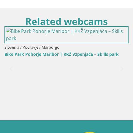
Related webcams
kills park
Slovenia / Carinzia / Slovenj Gradec
Kope | Velika Kopa