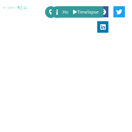
Share:
Host
Timelapse