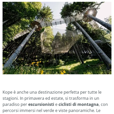
Kope è anche una destinazione perfetta per tutte le
stagioni. In primavera ed estate, si trasforma in un
paradiso per
escursionisti
e
ciclisti di montagna
, con
percorsi immersi nel verde e viste panoramiche. Le