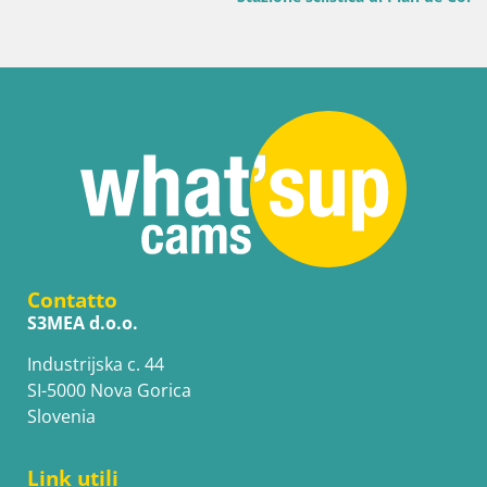
Contatto
S3MEA d.o.o.
Industrijska c. 44
SI-5000 Nova Gorica
Slovenia
Link utili