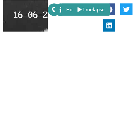
Share:
Host
Timelapse